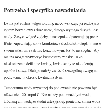
Potrzeba i specyfika nawadniania
Dynia jest rośliną wilgociolubną, na co wskazuje jej rozłożysty
system korzeniowy i duże liście, dlatego wymaga dużych ilości
wody. Zasysa wilgoć z gleby, a następnie odparowuje ją przez
liście, zapewniając sobie komfortowe środowisko cieplarniane w
swoim własnym systemie korzeniowym. Jest to niezbędne, aby
roślina mogła wytworzyć kwiatostany żeńskie. Jako
nieskończenie delikatne kwiaty, kwiatostany te nie tolerują
upałów i suszy. Dlatego należy zwrócić szczególną uwagę na
podlewanie w okresie kwitnienia dyni.
Temperatura wody używanej do podlewania nie powinna być
niższa niż +20 stopni C. Nie należy podlewać dyni wodą
źródlaną ani wodą ze studni artezyjskiej, ponieważ zimna woda
może zniszczyć roślinę. Przed podlaniem należy spulchnić glebę