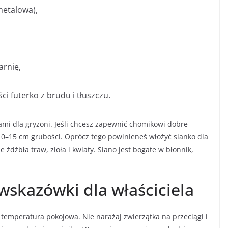
metalowa),
arnię,
ci futerko z brudu i tłuszczu.
nami dla gryzoni. Jeśli chcesz zapewnić chomikowi dobre
a 10–15 cm grubości. Oprócz tego powinieneś włożyć sianko dla
źdźbła traw, zioła i kwiaty. Siano jest bogate w błonnik,
wskazówki dla właściciela
temperatura pokojowa. Nie narażaj zwierzątka na przeciągi i