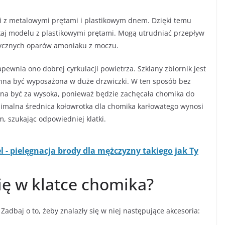
i z metalowymi prętami i plastikowym dnem. Dzięki temu
ikaj modelu z plastikowymi prętami. Mogą utrudniać przepływ
sycznych oparów amoniaku z moczu.
pewnia ono dobrej cyrkulacji powietrza. Szklany zbiornik jest
winna być wyposażona w duże drzwiczki. W ten sposób bez
nna być za wysoka, ponieważ będzie zachęcała chomika do
nimalna średnica kołowrotka dla chomika karłowatego wynosi
m, szukając odpowiedniej klatki.
el - pielęgnacja brody dla mężczyzny takiego jak Ty
ię w klatce chomika?
Zadbaj o to, żeby znalazły się w niej następujące akcesoria: