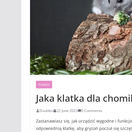
PORADY
Jaka klatka dla chomi
Doubles
22 June 2023
0 Comments
Zastanawiasz się, jak urządzić wygodne i funkc
odpowiednią klatkę, aby gryzoń poczuł się szczęś