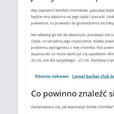
Aby zapewnić komfort chomikowi, poszukaj klatk
będzie ona odporna na jego ząbki i pazurki. Un
powietrza, co prowadzi do gromadzenia się tok
Nie wkładaj go też do akwarium, ponieważ nie za
ciężki, co utrudnia jego czyszczenie. Klatka po
problemu wyciągniesz z niej chomika. Nie powi
wspinaczki, co może skończyć się upadkiem. Mi
20 cm, zaś dla syryjskiego – 27 cm. Pamiętaj o ty
Równie ciekawe:
Loreal barber club ż
Co powinno znaleźć s
Zastanawiasz się, jak wyposażyć klatkę chomika? 