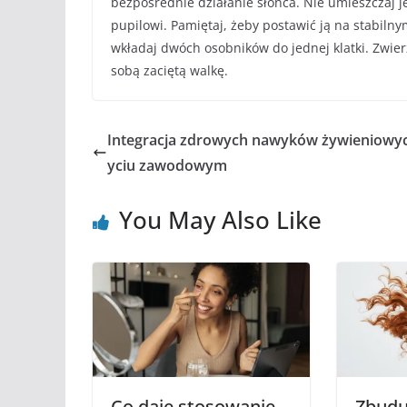
bezpośrednie działanie słońca. Nie umieszczaj je
pupilowi. Pamiętaj, żeby postawić ją na stabiln
wkładaj dwóch osobników do jednej klatki. Zwierz
sobą zaciętą walkę.
Integracja zdrowych nawyków żywieniowyc
yciu zawodowym
You May Also Like
Co daje stosowanie
Zbuduj