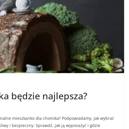
ka będzie najlepsza?
jonalne mieszkanko dla chomika? Podpowiadamy, jak wybrać
liwy i bezpieczny. Sprawdź, jak ją wyposażyć i gdzie