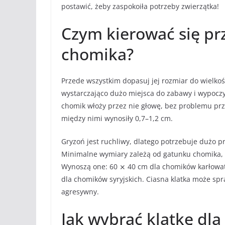
postawić, żeby zaspokoiła potrzeby zwierzątka!
Czym kierować się prz
chomika?
Przede wszystkim dopasuj jej rozmiar do wielkośc
wystarczająco dużo miejsca do zabawy i wypoczy
chomik włoży przez nie głowę, bez problemu prze
między nimi wynosiły 0,7–1,2 cm.
Gryzoń jest ruchliwy, dlatego potrzebuje dużo p
Minimalne wymiary zależą od gatunku chomika, 
Wynoszą one: 60 ⨯ 40 cm dla chomików karłowat
dla chomików syryjskich. Ciasna klatka może spr
agresywny.
Jak wybrać klatkę dl