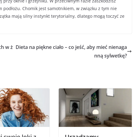
j przy oknie i grzejniku. W przeciwnym razie zaszkodzisz
ym podłożu. Chomik jest samotnikiem, w związku z tym nie
ątka mają silny instynkt terytorialny, dlatego mogą toczyć ze
h w ż
Dieta na piękne ciało – co jeść, aby mieć nienaga
nną sylwetkę?
 swoje loki z
Urządzamy