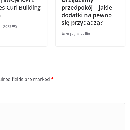
s Curl Building
przedpokój – jakie
m
dodatki na pewno
się przydadzą?
ch 2023
0
28 July 2022
0
ired fields are marked
*