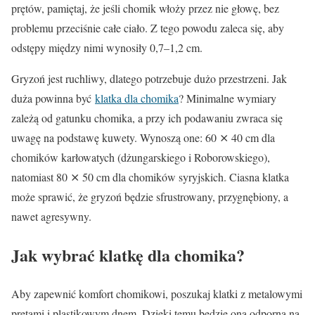
prętów, pamiętaj, że jeśli chomik włoży przez nie głowę, bez
problemu przeciśnie całe ciało. Z tego powodu zaleca się, aby
odstępy między nimi wynosiły 0,7–1,2 cm.
Gryzoń jest ruchliwy, dlatego potrzebuje dużo przestrzeni. Jak
duża powinna być
klatka dla chomika
? Minimalne wymiary
zależą od gatunku chomika, a przy ich podawaniu zwraca się
uwagę na podstawę kuwety. Wynoszą one: 60 ⨯ 40 cm dla
chomików karłowatych (dżungarskiego i Roborowskiego),
natomiast 80 ⨯ 50 cm dla chomików syryjskich. Ciasna klatka
może sprawić, że gryzoń będzie sfrustrowany, przygnębiony, a
nawet agresywny.
Jak wybrać klatkę dla chomika?
Aby zapewnić komfort chomikowi, poszukaj klatki z metalowymi
prętami i plastikowym dnem. Dzięki temu będzie ona odporna na