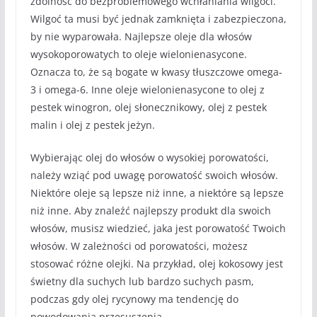
zdolność do bezproblemowego wchłaniania wilgoci.
Wilgoć ta musi być jednak zamknięta i zabezpieczona,
by nie wyparowała. Najlepsze oleje dla włosów
wysokoporowatych to oleje wielonienasycone.
Oznacza to, że są bogate w kwasy tłuszczowe omega-
3 i omega-6. Inne oleje wielonienasycone to olej z
pestek winogron, olej słonecznikowy, olej z pestek
malin i olej z pestek jeżyn.
Wybierając olej do włosów o wysokiej porowatości,
należy wziąć pod uwagę porowatość swoich włosów.
Niektóre oleje są lepsze niż inne, a niektóre są lepsze
niż inne. Aby znaleźć najlepszy produkt dla swoich
włosów, musisz wiedzieć, jaka jest porowatość Twoich
włosów. W zależności od porowatości, możesz
stosować różne olejki. Na przykład, olej kokosowy jest
świetny dla suchych lub bardzo suchych pasm,
podczas gdy olej rycynowy ma tendencję do
powodowania przesuszenia.