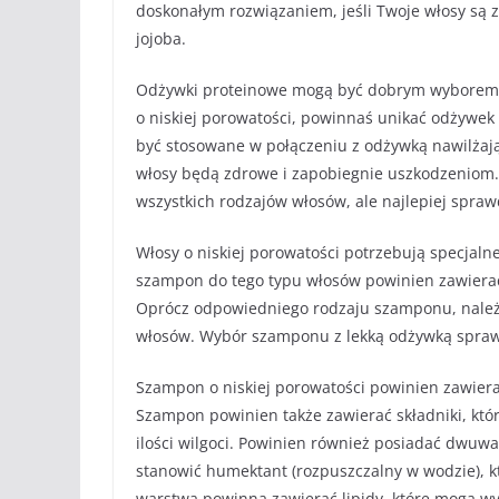
doskonałym rozwiązaniem, jeśli Twoje włosy są z n
jojoba.
Odżywki proteinowe mogą być dobrym wyborem dl
o niskiej porowatości, powinnaś unikać odżywek
być stosowane w połączeniu z odżywką nawilżają
włosy będą zdrowe i zapobiegnie uszkodzeniom.
wszystkich rodzajów włosów, ale najlepiej spraw
Włosy o niskiej porowatości potrzebują specjaln
szampon do tego typu włosów powinien zawierać 
Oprócz odpowiedniego rodzaju szamponu, należy
włosów. Wybór szamponu z lekką odżywką sprawi,
Szampon o niskiej porowatości powinien zawierać
Szampon powinien także zawierać składniki, któ
ilości wilgoci. Powinien również posiadać dwuw
stanowić humektant (rozpuszczalny w wodzie), kt
warstwa powinna zawierać lipidy, które mogą wyp