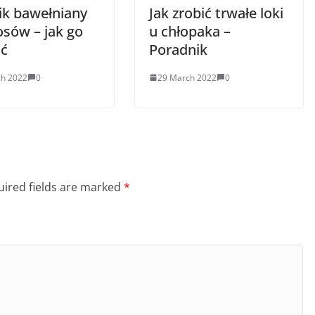
ik bawełniany
Jak zrobić trwałe loki
osów – jak go
u chłopaka –
ć
Poradnik
ch 2022
0
29 March 2022
0
ired fields are marked
*