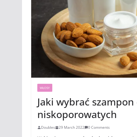
WŁOSY
Jaki wybrać szampon
niskoporowatych
Doubles
29 March 2022
0 Comments