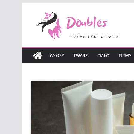
Skip
to
content
WŁOSY
TWARZ
CIAŁO
FIRMY