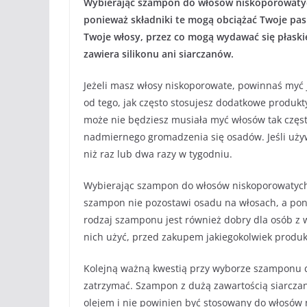
Wybierając szampon do włosów niskoporowatych,
ponieważ składniki te mogą obciążać Twoje pas
Twoje włosy, przez co mogą wydawać się płaski
zawiera silikonu ani siarczanów.
Jeżeli masz włosy niskoporowate, powinnaś myć j
od tego, jak często stosujesz dodatkowe produkt
może nie będziesz musiała myć włosów tak często
nadmiernego gromadzenia się osadów. Jeśli uży
niż raz lub dwa razy w tygodniu.
Wybierając szampon do włosów niskoporowatych,
szampon nie pozostawi osadu na włosach, a pona
rodzaj szamponu jest również dobry dla osób z wr
nich użyć, przed zakupem jakiegokolwiek produ
Kolejną ważną kwestią przy wyborze szamponu do
zatrzymać. Szampon z dużą zawartością siarczan
olejem i nie powinien być stosowany do włosów