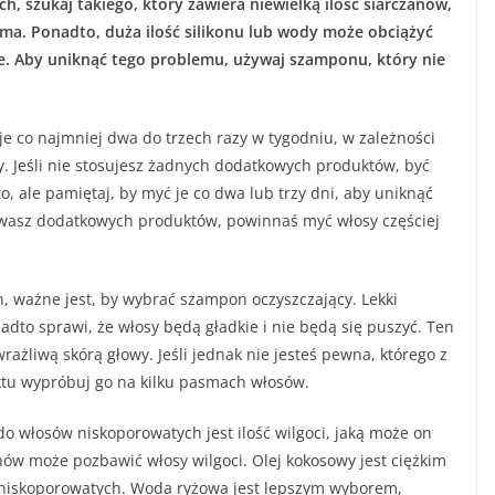
 szukaj takiego, który zawiera niewielką ilość siarczanów,
ma. Ponadto, duża ilość silikonu lub wody może obciążyć
e. Aby uniknąć tego problemu, używaj szamponu, który nie
e co najmniej dwa do trzech razy w tygodniu, w zależności
y. Jeśli nie stosujesz żadnych dodatkowych produktów, być
, ale pamiętaj, by myć je co dwa lub trzy dni, aby uniknąć
wasz dodatkowych produktów, powinnaś myć włosy częściej
 ważne jest, by wybrać szampon oczyszczający. Lekki
dto sprawi, że włosy będą gładkie i nie będą się puszyć. Ten
ażliwą skórą głowy. Jeśli jednak nie jesteś pewna, którego z
ktu wypróbuj go na kilku pasmach włosów.
 włosów niskoporowatych jest ilość wilgoci, jaką może on
ów może pozbawić włosy wilgoci. Olej kokosowy jest ciężkim
 niskoporowatych. Woda ryżowa jest lepszym wyborem,