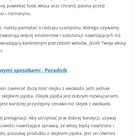
niej powlekać łuski włosa oraz chronić pasma przed
su i rozmarynu.
, należy pamiętać o rodzaju szamponu, którego używamy.
wierają więcej emolientów i substancji nawilżających niż
owiadający konkretnym potrzebom włosów. Jeżeli Twoje włosy
n.
owymi sposobami - Poradnik
n zawierać dużą ilość olejku z awokado. Jeśli jednak
olejkiem jojoba. Olejek jojoba jest dobrym rozwiązaniem,
 jest bardziej przystępny cenowo niż olejek z awokado.
j pielęgnacji. Aby utrzymać je w dobrej kondycji, używaj
ciwości nawilżające sprawią, że włosy będą nawilżone i
ado, poszukaj produktu z olejkiem jojoba. Jest on również