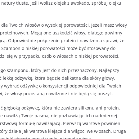
atury tłuste. Jeśli wolisz olejek z awokado, spróbuj olejku
a Twoich włosów o wysokiej porowatości. Jeżeli masz włosy
 proteinowych. Mogą one uszkodzić włosy, dlatego powinny
cą. Odpowiednie połączenie protein i nawilżenia sprawi, że
 Szampon o niskiej porowatości może być stosowany do
dzi się w przypadku osób o włosach o niskiej porowatości.
ego szamponu, który jest do nich przeznaczony. Najlepszy
lekką odżywkę, która będzie delikatna dla skóry głowy.
 wybrać odżywkę o konsystencji odpowiedniej dla Twoich
 że włosy pozostaną nawilżone i nie będą się puszyć.
 głęboką odżywkę, która nie zawiera silikonu ani protein.
re nawilżą Twoje pasma, nie pozbawiając ich nadmiernej
arstwową formułę nawilżającą. Pierwszą warstwę powinien
óry działa jak warstwa klejąca dla wilgoci we włosach. Druga
ełnić otwarte przestrzenie w trzonie włosa.