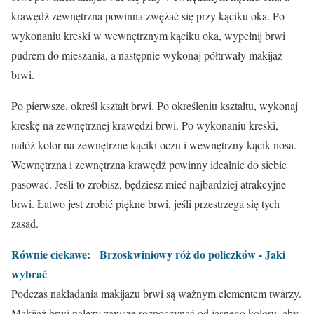
krawędź zewnętrzna powinna zwężać się przy kąciku oka. Po
wykonaniu kreski w wewnętrznym kąciku oka, wypełnij brwi
pudrem do mieszania, a następnie wykonaj półtrwały makijaż
brwi.
Po pierwsze, określ kształt brwi. Po określeniu kształtu, wykonaj
kreskę na zewnętrznej krawędzi brwi. Po wykonaniu kreski,
nałóż kolor na zewnętrzne kąciki oczu i wewnętrzny kącik nosa.
Wewnętrzna i zewnętrzna krawędź powinny idealnie do siebie
pasować. Jeśli to zrobisz, będziesz mieć najbardziej atrakcyjne
brwi. Łatwo jest zrobić piękne brwi, jeśli przestrzega się tych
zasad.
Równie ciekawe:
Brzoskwiniowy róż do policzków - Jaki
wybrać
Podczas nakładania makijażu brwi są ważnym elementem twarzy.
Makijaż brwi należy zawsze rozpoczynać od jasnego koloru, aby