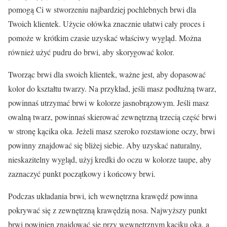
pomogą Ci w stworzeniu najbardziej pochlebnych brwi dla
Twoich klientek. Użycie ołówka znacznie ułatwi cały proces i
pomoże w krótkim czasie uzyskać właściwy wygląd. Można
również użyć pudru do brwi, aby skorygować kolor.
Tworząc brwi dla swoich klientek, ważne jest, aby dopasować
kolor do kształtu twarzy. Na przykład, jeśli masz podłużną twarz,
powinnaś utrzymać brwi w kolorze jasnobrązowym. Jeśli masz
owalną twarz, powinnaś skierować zewnętrzną trzecią część brwi
w stronę kącika oka. Jeżeli masz szeroko rozstawione oczy, brwi
powinny znajdować się bliżej siebie. Aby uzyskać naturalny,
nieskazitelny wygląd, użyj kredki do oczu w kolorze taupe, aby
zaznaczyć punkt początkowy i końcowy brwi.
Podczas układania brwi, ich wewnętrzna krawędź powinna
pokrywać się z zewnętrzną krawędzią nosa. Najwyższy punkt
brwi powinien znajdować się przy wewnętrznym kąciku oka, a