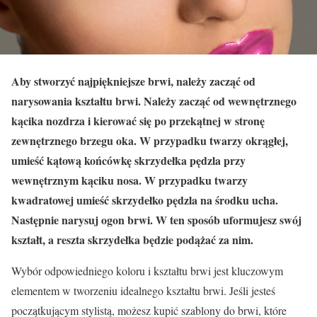
Aby stworzyć najpiękniejsze brwi, należy zacząć od
narysowania kształtu brwi. Należy zacząć od wewnętrznego
kącika nozdrza i kierować się po przekątnej w stronę
zewnętrznego brzegu oka. W przypadku twarzy okrągłej,
umieść kątową końcówkę skrzydełka pędzla przy
wewnętrznym kąciku nosa. W przypadku twarzy
kwadratowej umieść skrzydełko pędzla na środku ucha.
Następnie narysuj ogon brwi. W ten sposób uformujesz swój
kształt, a reszta skrzydełka będzie podążać za nim.
Wybór odpowiedniego koloru i kształtu brwi jest kluczowym
elementem w tworzeniu idealnego kształtu brwi. Jeśli jesteś
początkującym stylistą, możesz kupić szablony do brwi, które