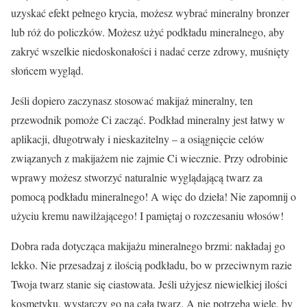
uzyskać efekt pełnego krycia, możesz wybrać mineralny bronzer
lub róż do policzków. Możesz użyć podkładu mineralnego, aby
zakryć wszelkie niedoskonałości i nadać cerze zdrowy, muśnięty
słońcem wygląd.
Jeśli dopiero zaczynasz stosować makijaż mineralny, ten
przewodnik pomoże Ci zacząć. Podkład mineralny jest łatwy w
aplikacji, długotrwały i nieskazitelny – a osiągnięcie celów
związanych z makijażem nie zajmie Ci wiecznie. Przy odrobinie
wprawy możesz stworzyć naturalnie wyglądającą twarz za
pomocą podkładu mineralnego! A więc do dzieła! Nie zapomnij o
użyciu kremu nawilżającego! I pamiętaj o rozczesaniu włosów!
Dobra rada dotycząca makijażu mineralnego brzmi: nakładaj go
lekko. Nie przesadzaj z ilością podkładu, bo w przeciwnym razie
Twoja twarz stanie się ciastowata. Jeśli użyjesz niewielkiej ilości
kosmetyku, wystarczy go na całą twarz. A nie potrzeba wiele, by