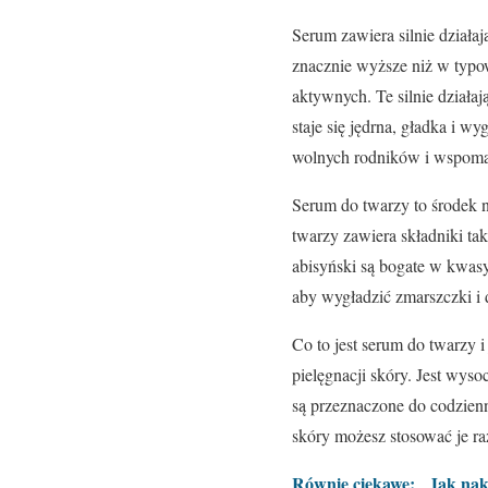
Serum zawiera silnie działaj
znacznie wyższe niż w typo
aktywnych. Te silnie dział
staje się jędrna, gładka i w
wolnych rodników i wspomag
Serum do twarzy to środek n
twarzy zawiera składniki ta
abisyński są bogate w kwasy
aby wygładzić zmarszczki i d
Co to jest serum do twarzy 
pielęgnacji skóry. Jest wys
są przeznaczone do codzienn
skóry możesz stosować je ra
Równie ciekawe:
Jak nak