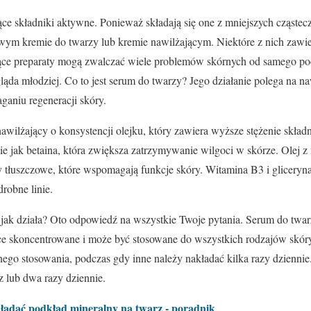
ące składniki aktywne. Ponieważ składają się one z mniejszych cząstecze
wym kremie do twarzy lub kremie nawilżającym. Niektóre z nich zawi
ające preparaty mogą zwalczać wiele problemów skórnych od samego po
ygląda młodziej. Co to jest serum do twarzy? Jego działanie polega na n
aniu regeneracji skóry.
awilżający o konsystencji olejku, który zawiera wyższe stężenie skł
kie jak betaina, która zwiększa zatrzymywanie wilgoci w skórze. Olej 
 tłuszczowe, które wspomagają funkcje skóry. Witamina B3 i gliceryna
robne linie.
i jak działa? Oto odpowiedź na wszystkie Twoje pytania. Serum do twar
oce skoncentrowane i może być stosowane do wszystkich rodzajów skór
ego stosowania, podczas gdy inne należy nakładać kilka razy dziennie
z lub dwa razy dziennie.
ładać podkład mineralny na twarz - poradnik