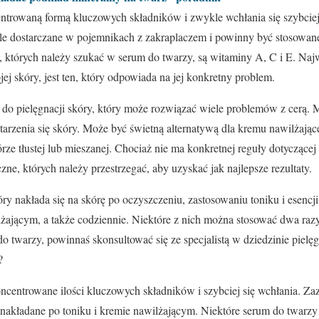
entrowaną formą kluczowych składników i zwykle wchłania się szybcie
kle dostarczane w pojemnikach z zakraplaczem i powinny być stosowane
, których należy szukać w serum do twarzy, są witaminy A, C i E. Naj
ej skóry, jest ten, który odpowiada na jej konkretny problem.
 do pielęgnacji skóry, który może rozwiązać wiele problemów z cerą.
tarzenia się skóry. Może być świetną alternatywą dla kremu nawilżają
rze tłustej lub mieszanej. Chociaż nie ma konkretnej reguły dotyczące
zne, których należy przestrzegać, aby uzyskać jak najlepsze rezultaty.
ry nakłada się na skórę po oczyszczeniu, zastosowaniu toniku i esencj
ającym, a także codziennie. Niektóre z nich można stosować dwa razy d
o twarzy, powinnaś skonsultować się ze specjalistą w dziedzinie pielęg
?
ncentrowane ilości kluczowych składników i szybciej się wchłania. Za
nakładane po toniku i kremie nawilżającym. Niektóre serum do twarzy 