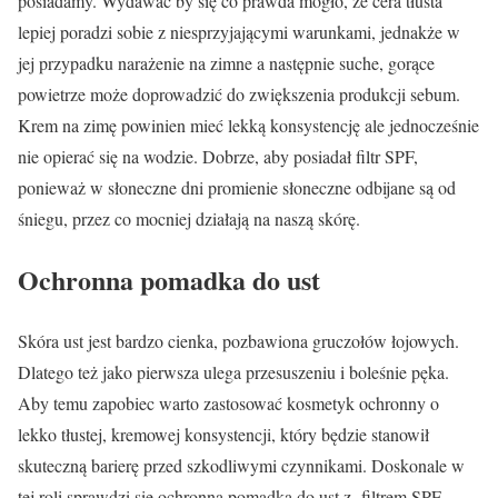
posiadamy. Wydawać by się co prawda mogło, że cera tłusta
lepiej poradzi sobie z niesprzyjającymi warunkami, jednakże w
jej przypadku narażenie na zimne a następnie suche, gorące
powietrze może doprowadzić do zwiększenia produkcji sebum.
Krem na zimę powinien mieć lekką konsystencję ale jednocześnie
nie opierać się na wodzie. Dobrze, aby posiadał filtr SPF,
ponieważ w słoneczne dni promienie słoneczne odbijane są od
śniegu, przez co mocniej działają na naszą skórę.
Ochronna pomadka do ust
Skóra ust jest bardzo cienka, pozbawiona gruczołów łojowych.
Dlatego też jako pierwsza ulega przesuszeniu i boleśnie pęka.
Aby temu zapobiec warto zastosować kosmetyk ochronny o
lekko tłustej, kremowej konsystencji, który będzie stanowił
skuteczną barierę przed szkodliwymi czynnikami. Doskonale w
tej roli sprawdzi się ochronna pomadka do ust z filtrem SPF,